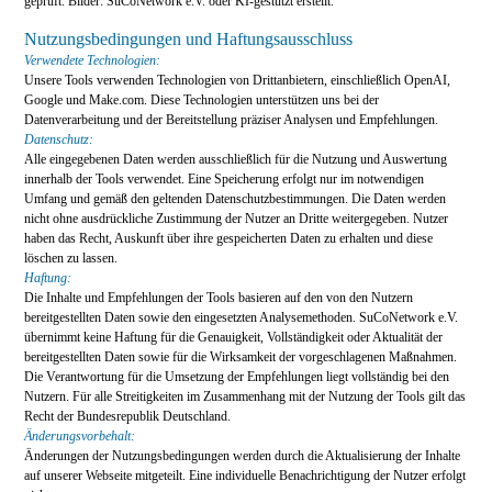
geprüft. Bilder: SuCoNetwork e.V. oder KI-gestützt erstellt.
Nutzungsbedingungen und Haftungsausschluss
Verwendete Technologien:
Unsere Tools verwenden Technologien von Drittanbietern, einschließlich OpenAI,
Google und Make.com. Diese Technologien unterstützen uns bei der
Datenverarbeitung und der Bereitstellung präziser Analysen und Empfehlungen.
Datenschutz:
Alle eingegebenen Daten werden ausschließlich für die Nutzung und Auswertung
innerhalb der Tools verwendet. Eine Speicherung erfolgt nur im notwendigen
Umfang und gemäß den geltenden Datenschutzbestimmungen. Die Daten werden
nicht ohne ausdrückliche Zustimmung der Nutzer an Dritte weitergegeben. Nutzer
haben das Recht, Auskunft über ihre gespeicherten Daten zu erhalten und diese
löschen zu lassen.
Haftung:
Die Inhalte und Empfehlungen der Tools basieren auf den von den Nutzern
bereitgestellten Daten sowie den eingesetzten Analysemethoden. SuCoNetwork e.V.
übernimmt keine Haftung für die Genauigkeit, Vollständigkeit oder Aktualität der
bereitgestellten Daten sowie für die Wirksamkeit der vorgeschlagenen Maßnahmen.
Die Verantwortung für die Umsetzung der Empfehlungen liegt vollständig bei den
Nutzern. Für alle Streitigkeiten im Zusammenhang mit der Nutzung der Tools gilt das
Recht der Bundesrepublik Deutschland.
Änderungsvorbehalt:
Änderungen der Nutzungsbedingungen werden durch die Aktualisierung der Inhalte
auf unserer Webseite mitgeteilt. Eine individuelle Benachrichtigung der Nutzer erfolgt