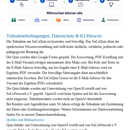
Teilnahmebedingungen, Datenschutz & KI-Hinweis
Die Teilnahme am SuCoQuiz ist kostenlos und freiwillig. Das SuCoQuiz dient der
spielerischen Wissensvermittlung und stellt keine fachliche, rechtliche, politische oder
pädagogische Beratung dar.
Die Quiz werden über Google Forms gespielt. Die Auswertung, PDF-Erstellung und
der E-Mail-Versand erfolgen automatisiert über Make.com. Bei Kids und Teens ist
die E-Mail-Adresse freiwillig; nur bei Angabe einer E-Mail-Adresse wird ein
Ergebnis-PDF versendet. Die freiwillige Altersangabe dient ausschließlich
statistischen Zwecken. Bei SuCoQuiz Grosse ist die E-Mail-Adresse für den
Versand des Ergebnis-PDFs erforderlich.
Die Quiz-Inhalte wurden mit Unterstützung von OpenAI erstellt und von
SuCoNetwork e.V. geprüft. OpenAI wird beim Spielen und bei der Auswertung
nicht eingesetzt. Teilnehmerdaten werden nicht an OpenAI übermittelt.
Bei Kindern und Jugendlichen unter 16 Jahren erfolgt die Teilnahme mit Zustimmung
der Eltern oder Erziehungsberechtigten. Weitere Informationen zur Datenverarbeitung
finden Sie in unserer Datenschutzerklärung.
Quellen und Bildnachweise
Quiz-Inhalte: mit Unterstützung von OpenAI erstellt und von SuCoNetwork e.V.