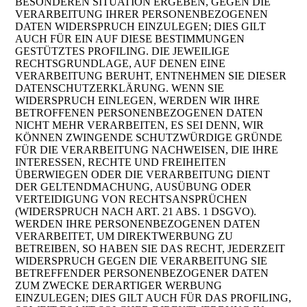
BESONDEREN SITUATION ERGEBEN, GEGEN DIE
VERARBEITUNG IHRER PERSONENBEZOGENEN
DATEN WIDERSPRUCH EINZULEGEN; DIES GILT
AUCH FÜR EIN AUF DIESE BESTIMMUNGEN
GESTÜTZTES PROFILING. DIE JEWEILIGE
RECHTSGRUNDLAGE, AUF DENEN EINE
VERARBEITUNG BERUHT, ENTNEHMEN SIE DIESER
DATENSCHUTZERKLÄRUNG. WENN SIE
WIDERSPRUCH EINLEGEN, WERDEN WIR IHRE
BETROFFENEN PERSONENBEZOGENEN DATEN
NICHT MEHR VERARBEITEN, ES SEI DENN, WIR
KÖNNEN ZWINGENDE SCHUTZWÜRDIGE GRÜNDE
FÜR DIE VERARBEITUNG NACHWEISEN, DIE IHRE
INTERESSEN, RECHTE UND FREIHEITEN
ÜBERWIEGEN ODER DIE VERARBEITUNG DIENT
DER GELTENDMACHUNG, AUSÜBUNG ODER
VERTEIDIGUNG VON RECHTSANSPRÜCHEN
(WIDERSPRUCH NACH ART. 21 ABS. 1 DSGVO).
WERDEN IHRE PERSONENBEZOGENEN DATEN
VERARBEITET, UM DIREKTWERBUNG ZU
BETREIBEN, SO HABEN SIE DAS RECHT, JEDERZEIT
WIDERSPRUCH GEGEN DIE VERARBEITUNG SIE
BETREFFENDER PERSONENBEZOGENER DATEN
ZUM ZWECKE DERARTIGER WERBUNG
EINZULEGEN; DIES GILT AUCH FÜR DAS PROFILING,