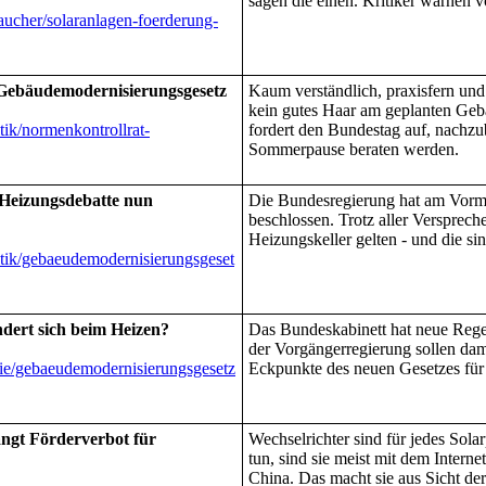
sagen die einen. Kritiker warnen 
aucher/solaranlagen-foerderung-
 Gebäudemodernisierungsgesetz
Kaum verständlich, praxisfern und 
kein gutes Haar am geplanten Geb
tik/normenkontrollrat-
fordert den Bundestag auf, nachzub
Sommerpause beraten werden.
 Heizungsdebatte nun
Die Bundesregierung hat am Vorm
beschlossen. Trotz aller Versprech
Heizungskeller gelten - und die sin
itik/gebaeudemodernisierungsgeset
dert sich beim Heizen?
Das Bundeskabinett hat neue Reg
der Vorgängerregierung sollen dami
gie/gebaeudemodernisierungsgesetz
Eckpunkte des neuen Gesetzes für
ängt Förderverbot für
Wechselrichter sind für jedes Sola
tun, sind sie meist mit dem Intern
China. Das macht sie aus Sicht 