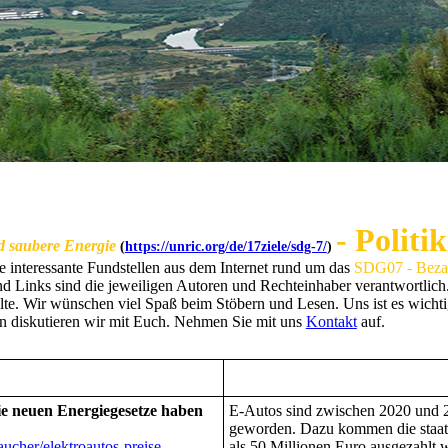
- Politik
d saubere Energie
(
https://unric.org/de/17ziele/sdg-7/
)
lle interessante Fundstellen aus dem Internet rund um das
SDG07 - Bezahl
und Links sind die jeweiligen Autoren und Rechteinhaber verantwortlic
alte. Wir wünschen viel Spaß beim Stöbern und Lesen. Uns ist es wich
n diskutieren wir mit Euch. Nehmen Sie mit uns
Kontakt
auf.
ie neuen Energiegesetze haben
E-Autos sind zwischen 2020 und 2
geworden. Dazu kommen die staat
aucher/elektroautos-preise-
als 50 Millionen Euro ausgezahlt 