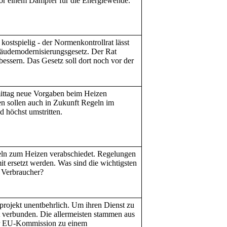
vor einem Dämpfer für die Energiewende.
kostspielig - der Normenkontrollrat lässt
äudemodernisierungsgesetz. Der Rat
essern. Das Gesetz soll dort noch vor der
ittag neue Vorgaben beim Heizen
en sollen auch in Zukunft Regeln im
d höchst umstritten.
eln zum Heizen verabschiedet. Regelungen
t ersetzt werden. Was sind die wichtigsten
 Verbraucher?
rprojekt unentbehrlich. Um ihren Dienst zu
et verbunden. Die allermeisten stammen aus
der EU-Kommission zu einem