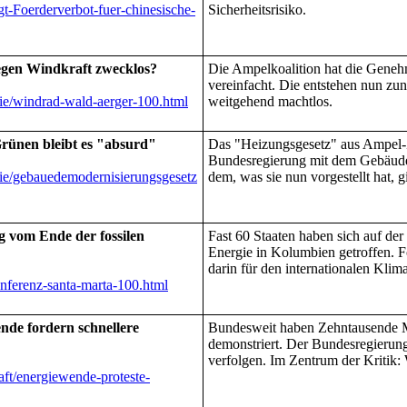
t-Foerderverbot-fuer-chinesische-
Sicherheitsrisiko.
egen Windkraft zwecklos?
Die Ampelkoalition hat die Gene
vereinfacht. Die entstehen nun z
gie/windrad-wald-aerger-100.html
weitgehend machtlos.
Grünen bleibt es "absurd"
Das "Heizungsgesetz" aus Ampel-Ze
Bundesregierung mit dem Gebäude
gie/gebauedemodernisierungsgesetz
dem, was sie nun vorgestellt hat, g
g vom Ende der fossilen
Fast 60 Staaten haben sich auf der
Energie in Kolumbien getroffen. F
darin für den internationalen Klima
nferenz-santa-marta-100.html
nde fordern schnellere
Bundesweit haben Zehntausende M
demonstriert. Der Bundesregierung 
verfolgen. Im Zentrum der Kritik: 
aft/energiewende-proteste-