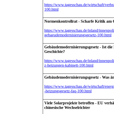
https://www.tagesschau.de/wirtschaft/verbr
100.html
Normenkontrollrat - Scharfe Kritik am
https://www.tagesschau.de/inland/innenpoli
gebaeudemodernisierungsgesetz-100.html
Gebäudemodernisierungsgesetz - Ist die
Geschichte?
https://www.tagesschau.de/inland/innenpol
z-heizungen-kabinett-100.html
Gebäudemodernisierungsgesetz - Was än
https://www.tagesschau.de/wirtschaft/ener
-heizungsgesetz-faq-100.html
Viele Solarprojekte betroffen - EU verh
chinesische Wechselrichter