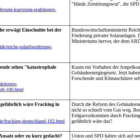
"blinde Zerstörungswut", die SPD
rderung-kuerzung-reaktionen-
he erwägt Einschnitte bei der
Bundeswirtschaftsministerin Reiche
Förderung privater Solaranlagen. 
Ministeriums hervor, der dem ARD-
tik/reiche-solarfoerderung-
ende sehen "katastrophale
Kaum ein Vorhaben der Ampelkoali
Gebäudeenergiegesetz. Jetzt hab
Forschende und Klimaschützer seh
aktionen-
ft-100.html
efährlich wäre Fracking in
Durch die Reform des Gebäudeene
nicht so schnell vom Gas weg. Bed
Erdgasvorkommen durch Fracking
ie/fracking-deutschland-102.html
gefährlich wäre das?
Ansatz oder zu kurz gedacht?
Union und SPD haben sich auf neue