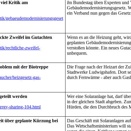
viel Kritik am
I
m Bundestag üben Experten und V
Gebäudemodernisierungsgesetz. We
ein Verband nun gegen das Gesetz
itik/gebaeudemodernisierungsgeset
uckte Zweifel im Gutachten
Wenn es an die Heizung geht, wird 
geplanten Gebäudemodernisierung
ik/rechtliche-zweifel-
verstoßen könnte. Ein neues Gutac
unbequem.
oblem mit der Biotreppe
Die Frage nach der Heizart der Zu
Stadtwerke Ludwigshafen. Dort s
aucher/heizgesetz-gas-
durch Fernwärme - aber auch Gasl
geteilt werden
Wer eine Solaranlage hat, darf üb
in der gleichen Stadt abgeben. Zum
ergy-sharing-104.html
Hürden, die den Durchbruch des 
eit über geplante Kürzung bei
Das Geschäft mit Solaranlagen auf
Das Wirtschaftsministerium will sta