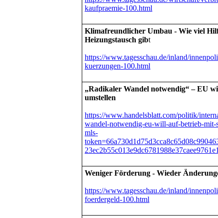
kaufpraemie-100.html
Klimafreundlicher Umbau - Wie viel Hilfe
Heizungstausch gib
t
https://www.tagesschau.de/inland/innenpoli
kuerzungen-100.html
„Radikaler Wandel notwendig“ – EU wil
umstellen
https://www.handelsblatt.com/politik/intern
wandel-notwendig-eu-will-auf-betrieb-mit
mls-
token=66a730d1d75d3cca8c65d08c990463
23ec2b55c013e9dc6781988e37caee9761
Weniger Förderung - Wieder Änderunge
https://www.tagesschau.de/inland/innenpol
foerdergeld-100.html