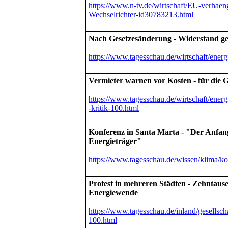
https://www.n-tv.de/wirtschaft/EU-verhaeng
Wechselrichter-id30783213.html
Nach Gesetzesänderung - Widerstand g
https://www.tagesschau.de/wirtschaft/ener
Vermieter warnen vor Kosten - für die 
https://www.tagesschau.de/wirtschaft/ener
-kritik-100.html
Konferenz in Santa Marta - "Der Anfan
Energieträger"
https://www.tagesschau.de/wissen/klima/ko
Protest in mehreren Städten - Zehntause
Energiewende
https://www.tagesschau.de/inland/gesellsch
100.html