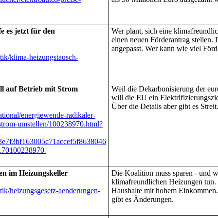
 es jetzt für den
Wer plant, sich eine klimafreundl
einen neuen Förderantrag stellen.
angepasst. Wer kann wie viel Fö
tik/klima-heizungstausch-
l auf Betrieb mit Strom
Weil die Dekarbonisierung der eur
will die EU ein Elektrifizierungszi
Über die Details aber gibt es Streit
ational/energiewende-radikaler-
-strom-umstellen/100238970.html?
e7f3bf163005c71accef5f8638046
e170100238970
n im Heizungskeller
Die Koalition muss sparen - und w
klimafreundlichen Heizungen tun. 
itik/heizungsgesetz-aenderungen-
Haushalte mit hohem Einkommen.
gibt es Änderungen.