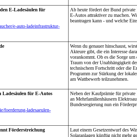
erden E-Ladesäulen für
Ab heute fördert der Bund private
E-Autos attraktiver zu machen. Wie
beantragen kann - und welche Ein
ucher/e-auto-ladeinfrastruktur-
de
Wenn du genauer hinschaust, wirst 
Akteure gibt, die ein Interesse da
vorankommt. Ob es die Sorge um d
Traum von der Unabhängigkeit der
technischem Fortschritt oder die E
Programm zur Stärkung der lokalen 
am Wattbewerb teilzunehmen.
n Ladesäulen für E-Autos
Neben der Kaufprämie für private 
an Mehrfamilienhäusern Elektroaut
Bundesregierung nun ein Förderp
ie/foerderung-ladesaeulen-
ennt Förderstreichung
Laut einem Gesetzentwurf des Wirt
Solaranlagen künftig nicht mehr g